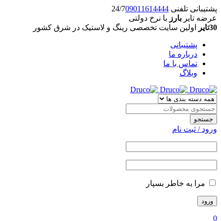
پشتیبانی تلفنی 24/7
09011614444
عرضه تایر
بارز
با نرخ دولتی
30تایر
اولین سایت تخصصی رینگ و لاستیک در شرق کشور
پشتیبانی
درباره ما
تماس با ما
وبلاگ
ورود / ثبت نام
مرا به خاطر بسپار
0