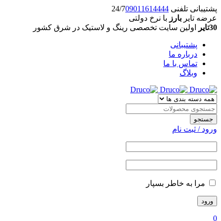
پشتیبانی تلفنی 24/7
09011614444
عرضه تایر
بارز
با نرخ دولتی
30تایر
اولین سایت تخصصی رینگ و لاستیک در شرق کشور
پشتیبانی
درباره ما
تماس با ما
وبلاگ
ورود / ثبت نام
مرا به خاطر بسپار
0