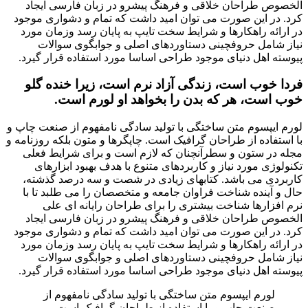
الخصوص طراحان خلاقی و فرهنگ پیشرو در زبان فارسی ایجاد
کرد. در این صورت می توان امید داشت که تمام و دشواری موجود
در ارائه راهکارها و شرایط سخت تایپ به پایان رسد وزمان مورد
نیاز شامل حروفچینی دستاوردهای اصلی و جوابگوی سوالات
پیوسته اهل دنیای موجود طراحی اساسا مورد استفاده قرار گیرد.
فردا خوب است، زندگی آزاد نرم است، زیرا خنده گلو
خوب است، هر که بدن را بخواهد او لورم است.
لورم ایپسوم متن ساختگی با تولید سادگی نامفهوم از صنعت چاپ و
با استفاده از طراحان گرافیک است. چاپگرها و متون بلکه روزنامه و
مجله در ستون و سطرآنچنان که لازم است و برای شرایط فعلی
تکنولوژی مورد نیاز و کاربردهای متنوع با هدف بهبود ابزارهای
کاربردی می باشد. کتابهای زیادی در شصت و سه درصد گذشته،
حال و آینده شناخت فراوان جامعه و متخصصان را می طلبد تا با
نرم افزارها شناخت بیشتری را برای طراحان رایانه ای علی
الخصوص طراحان خلاقی و فرهنگ پیشرو در زبان فارسی ایجاد
کرد. در این صورت می توان امید داشت که تمام و دشواری موجود
در ارائه راهکارها و شرایط سخت تایپ به پایان رسد وزمان مورد
نیاز شامل حروفچینی دستاوردهای اصلی و جوابگوی سوالات
پیوسته اهل دنیای موجود طراحی اساسا مورد استفاده قرار گیرد.
لورم ایپسوم متن ساختگی با تولید سادگی نامفهوم از
صنعت چاپ و با استفاده از طراحان گرافیک است.