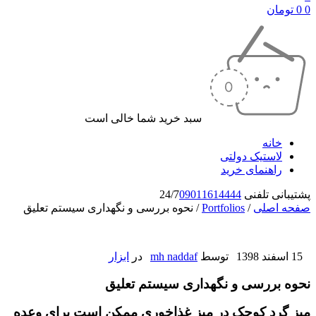
0
0
تومان
سبد خرید شما خالی است
خانه
لاستیک دولتی
راهنمای خرید
پشتیبانی تلفنی 24/7
09011614444
صفحه اصلی
/
Portfolios
/
نحوه بررسی و نگهداری سیستم تعلیق
15 اسفند 1398
توسط
mh naddaf
در
ابزار
نحوه بررسی و نگهداری سیستم تعلیق
میز گرد کوچک در میز غذاخوری ممکن است برای وعده