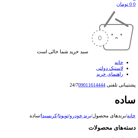
0
0
تومان
سبد خرید شما خالی است
خانه
لاستیک دولتی
راهنمای خرید
پشتیبانی تلفنی 24/7
09011614444
ساده
خانه
/
برندهای محصول
/
برند خودرو
/
تویوتا
/
کریسیدا
/
ساده
دسته‌های محصولات