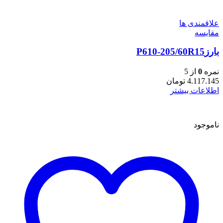
علاقمندی ها
مقایسه
بارزP610-205/60R15
نمره
0
از 5
4.117.145
تومان
اطلاعات بیشتر
ناموجود