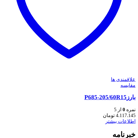
علاقمندی ها
مقایسه
بارزP685-205/60R15
نمره
0
از 5
4.117.145
تومان
اطلاعات بیشتر
خبرنامه