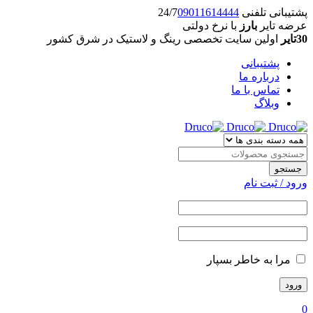
پشتیبانی تلفنی 24/7
09011614444
عرضه تایر
بارز
با نرخ دولتی
30تایر
اولین سایت تخصصی رینگ و لاستیک در شرق کشور
پشتیبانی
درباره ما
تماس با ما
وبلاگ
ورود / ثبت نام
مرا به خاطر بسپار
0