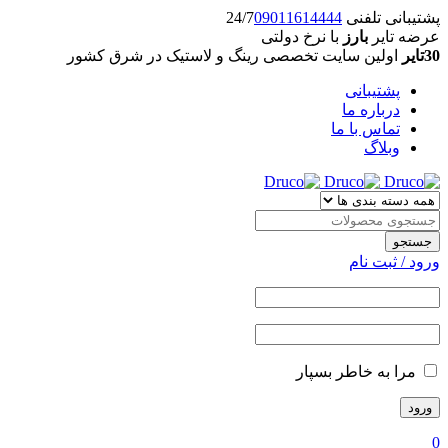
پشتیبانی تلفنی 24/7
09011614444
عرضه تایر
بارز
با نرخ دولتی
30تایر
اولین سایت تخصصی رینگ و لاستیک در شرق کشور
پشتیبانی
درباره ما
تماس با ما
وبلاگ
ورود / ثبت نام
مرا به خاطر بسپار
0