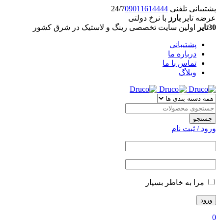
پشتیبانی تلفنی 24/7
09011614444
عرضه تایر
بارز
با نرخ دولتی
30تایر
اولین سایت تخصصی رینگ و لاستیک در شرق کشور
پشتیبانی
درباره ما
تماس با ما
وبلاگ
ورود / ثبت نام
مرا به خاطر بسپار
0