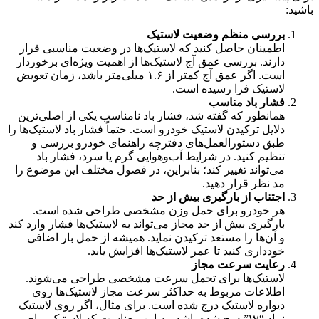
باشید:
بررسی منظم وضعیت لاستیک
اطمینان حاصل کنید که لاستیک‌ها در وضعیت مناسبی قرار
دارند. بررسی عمق آج لاستیک‌ها از اهمیت ویژه‌ای برخوردار
است. اگر عمق آج کمتر از ۱.۶ میلی‌متر باشد، زمان تعویض
لاستیک فرا رسیده است.
فشار باد مناسب
همانطور که گفته شد، فشار باد نامناسب یکی از اصلی‌ترین
دلایل ترکیدن لاستیک خودرو است. حتماً فشار باد لاستیک‌ها را
طبق دستورالعمل‌های دفترچه راهنمای خودرو بررسی و
تنظیم کنید. در شرایط آب‌وهوایی گرم یا سرد، فشار باد
می‌تواند تغییر کند؛ بنابراین، در فصول مختلف این موضوع را
مد نظر قرار دهید.
اجتناب از بارگیری بیش از حد
هر خودرو برای حمل وزن مشخصی طراحی شده است.
بارگیری بیش از حد مجاز می‌تواند به لاستیک‌ها فشار وارد کند
و آن‌ها را مستعد ترکیدن نماید. همیشه از حمل بار اضافی
خودداری کنید تا عمر لاستیک‌ها افزایش یابد.
رعایت سرعت مجاز
لاستیک‌ها برای تحمل سرعت مشخصی طراحی می‌شوند.
اطلاعات مربوط به حداکثر سرعت مجاز لاستیک‌ها روی
دیواره لاستیک درج شده است. برای مثال، اگر روی لاستیک
نماد “W” درج شده باشد، به این معناست که لاستیک برای