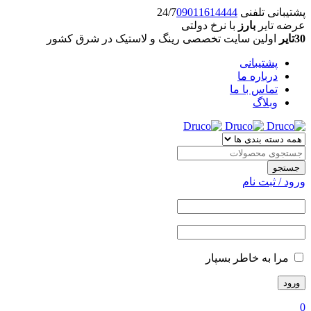
پشتیبانی تلفنی 24/7
09011614444
عرضه تایر
بارز
با نرخ دولتی
30تایر
اولین سایت تخصصی رینگ و لاستیک در شرق کشور
پشتیبانی
درباره ما
تماس با ما
وبلاگ
ورود / ثبت نام
مرا به خاطر بسپار
0