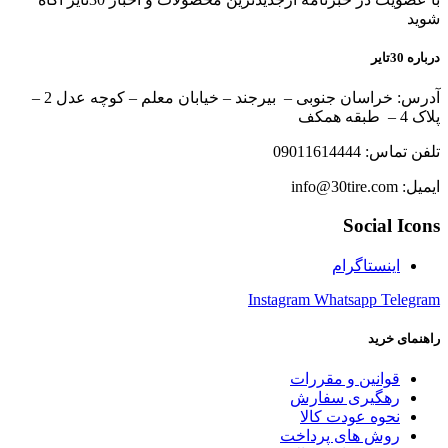
شوید
درباره 30تایر
آدرس: خراسان جنوبی – بیرجند – خیابان معلم – کوچه عدل 2 –
پلاک 4 – طبقه همکف
تلفن تماس: 09011614444
ایمیل: info@30tire.com
Social Icons
اینستاگرام
Instagram
Whatsapp
Telegram
راهنمای خرید
قوانین و مقررات
رهگیری سفارش
نحوه عودت کالا
روش های پرداخت